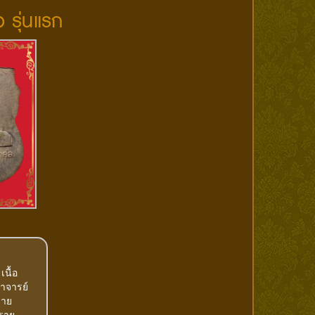
 รุ่นแรก
นื้อ
อาจารย์
ราย
 ราย