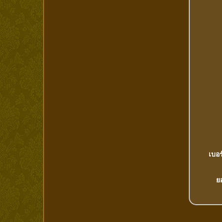
เบอร
ย