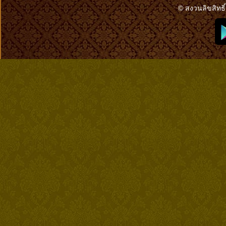
© สงวนลิขสิทธิ