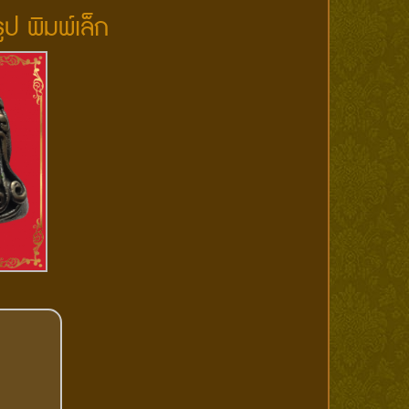
ูป พิมพ์เล็ก