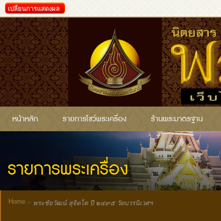
เปลี่ยนการแสดงผล
หน้าหลัก
รายการโชว์พระเครื่อง
ร้านพระมาตรฐาน
รายการพระเครื่อง
Home
»
พระชัยวัฒน์ สุจิตโต ปี ๒๔๙๕ วัดบวรนิเวศฯ