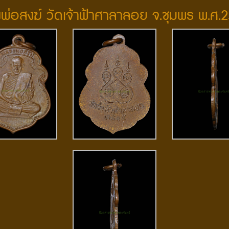
พ่อสงฆ์ วัดเจ้าฟ้าศาลาลอย จ.ชุมพร พ.ศ