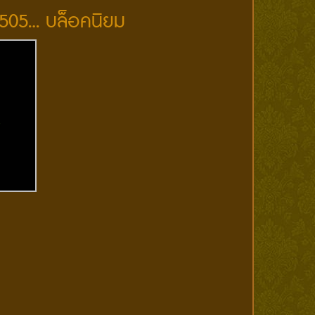
.2505… บล็อคนิยม