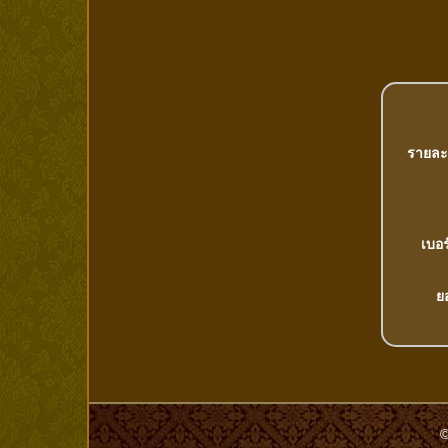
รายละ
เบอร
ย
©