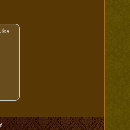
บล็อค
ี้