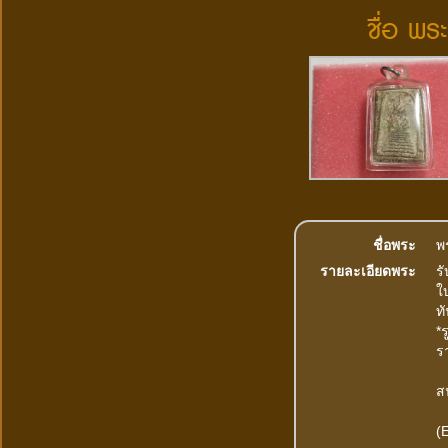
ชื่อ พร
ชื่อพระ
พร
รายละเอียดพระ
ร
ใบ
ทั
*
ร
ส
(E