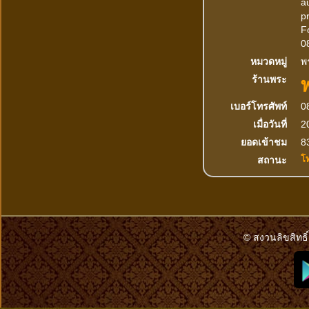
au
pr
F
0
หมวดหมู่
พร
ร้านพระ
เบอร์โทรศัพท์
0
เมื่อวันที่
2
ยอดเข้าชม
83
โ
สถานะ
© สงวนลิขสิทธิ