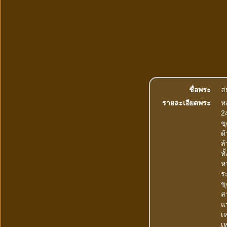
ชื่อพระ
ส
รายละเอียดพระ
ห
2
ข
ด
ล
ท
ห
ระ
ข
สา
แ
เห
เห