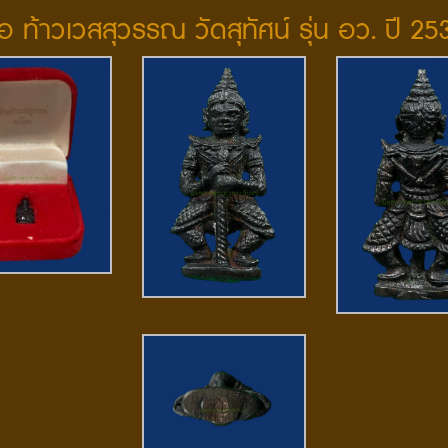
ื่อ ท้าวเวสสุวรรณ วัดสุทัศน์ รุ่น อว. ปี 25