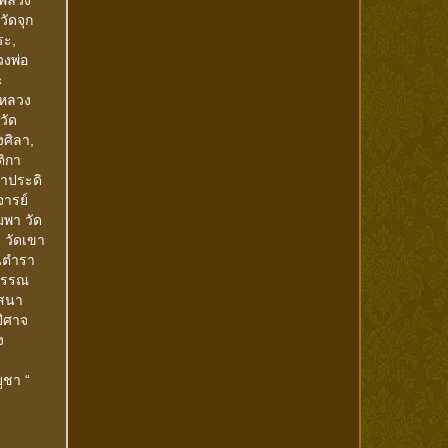
วัดจุก
ระ,
วงพ่อ
ะ
 หลวง
วัด
งศิลา,
ติกา
ดาประดิ
ารย์
มพา วัด
 วัดเขา
ในตำรา
ุวรรณ
าสนา
ปีศาจ
ง
ูชา “