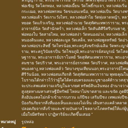
พ่อเชิญ วัดโคกทอง, หลวงพ่อเมี้ยน วัดโพธิ์กบเจา, หลวงพ่อเริ่ม 
กระเฌอ, หลวงพ่อพรหม วัดขนอนเหนือ, หลวงพ่อเปิ่น วัดบางพ
หลวงพ่อเต้า วัดเกาะวังไทร, หลวงพ่อลำไย วัดทุ่งลาดหญ้า, หล
หยอด วัดแก้วเจริญ, หลวงพ่ออำนวย วัดสุทัศนเทพวราราม, พร
อาจารย์นิล วัดสำนักคร้า, หลวงพ่อเล็ก วัดสันติศีรีศรีบรมธาตุ,
พ่อทองใบ วัดสายไหม, หลวงพ่อสง่า วัดหนองม่วง, หลวงพ่อเล็ก 
หนองดินแดง, หลวงพ่อละมูล วัดเสด็จ, หลวงพ่อพูลทรัพย์ วัดอ่า
หลวงพ่อประสิทธิ์ วัดไทรน้อย,พระครูสังฆรักษ์เฉลิม วัดพระญา
ราม, พระครูวินัยธรปิ่น วัดไชยภูมิ,พระอาจารย์สมบูรณ์ วัดโส
ษฐาราม, พระอาจารย์ปราโมทย์ วัดสุทัศนเทพวราราม, พระอาจ
สมชาย วัดปริวาศ, พระอาจารย์อรรถพล วัดปริวาศ, หลวงพ่อพิ
หนองตางู,หลวงพ่อแคล้ว วัดบางขุนเทียนนอก,พระอาจารย์โทน
ศีรีวันน้อย, หลวงพ่อสมเกียรติ วัดสุทัศนเทพวราราม พุทธคุณ
โบราณได้กล่าวไว้ว่าผู้ใดได้ครอบครองและบูชาองค์ท้าวเวสส
จะประสพแต่ความเจริญในลาภยศ ทรัพย์สินเงินทอง อำนาจว
สูงสุดทางมหาเศรษฐีมีทรัพย์ ไหลมาไม่ขาดสาย และขจัด ภูตผี
สิ่งอัปมงคลไม่กล้าเข้ามารบกวน แก้ปีชง เสริมปีชง เทพแห่งปีช
ป้องกันภัยจากสิ่งที่มองเห็นและมองไม่เห็น เดินทางเเคล้วคลาด
ปลอดภัยจากสิ่งร้ายและช่วยบันดาลโชคลาภโภคทรัพย์ให้แก่ผู้บ
เมื่อใจมีศรัทธา ปาฏิหาริย์จะเกิดขึ้นเสมอ “
หมวดหมู่
รูปหล่อ