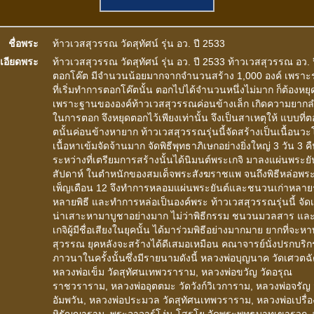
ชื่อพระ
ท้าวเวสสุวรรณ วัดสุทัศน์ รุ่น อว. ปี 2533
เอียดพระ
ท้าวเวสสุวรรณ วัดสุทัศน์ รุ่น อว. ปี 2533 ท้าวเวสสุวรรณ อว. 
ตอกโค๊ต มีจำนวนน้อยมากจากจำนวนสร้าง 1,000 องค์ เพราะ
ที่เริ่มทำการตอกโค๊ตนั้น ตอกไปได้จำนวนหนึ่งไม่มาก ก็ต้องหย
เพราะฐานขององค์ท้าวเวสสุวรรณค่อนข้างเล็ก เกิดความยาก
ในการตอก จึงหยุดตอกไว้เพียงเท่านั้น จึงเป็นสาเหตุให้ แบบที่ต
ตนั้นค่อนข้างหายาก ท้าวเวสสุวรรณรุ่นนี้จัดสร้างเป็นเนื้อนว
เนื้อหาเข้มจัดจ้านมาก จัดพิธีพุทธาภิเษกอย่างยิ่งใหญ่ 3 วัน 3 ค
ระหว่างที่เตรียมการสร้างนั้นได้นิมนต์พระเกจิ มาลงแผ่นพระยัน
สัปดาห์ ในตำหนักของสมเด็จพระสังฆราชแพ จนถึงพิธีหล่อพร
เพ็ญเดือน 12 จึงทำการหลอมแผ่นพระยันต์และชนวนเก่าหลายร
หลายพิธี และทำการหล่อเป็นองค์พระ ท้าวเวสสุวรรณรุ่นนี้ จัดเป็
น่าเสาะหามาบูชาอย่างมาก ไม่ว่าพิธีกรรม ชนวนมวลสาร แล
เกจิผู้มีชื่อเสียงในยุคนั้น ได้มาร่วมพิธีอย่างมากมาย ยากที่จะห
สุวรรณ ยุคหลังจะสร้างได้ดีเสมอเหมือน คณาจารย์นั่งปรกบริ
ภาวนาในครั้งนั้นซึ่งมีรายนามดังนี้ หลวงพ่อบุญนาค วัดเศวตฉั
หลวงพ่อเข็ม วัดสุทัศนเทพวราราม, หลวงพ่อขวัญ วัดอรุณ
ราชวราราม, หลวงพ่ออุตตมะ วัดวังก์วิเวการาม, หลวงพ่อจรัญ 
อัมพวัน, หลวงพ่อประมวล วัดสุทัศนเทพวราราม, หลวงพ่อเปรื่อง
หิรัญญาราม, พระอาจาร์โง่น โสรโย วัดพระพุทธบาทเขารวก,