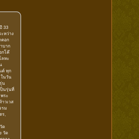
ปี 33
ระหว่าง
ุดตอก
ลำบาก
อกโค๊
ะโลหะ
ืน
ต์ ทุก
ะในวัน
ุ่น
นรุ่นที่
ะพระ
าท้าวเวส
กรรม
ตร,
วัด
 วัด
 พลวง