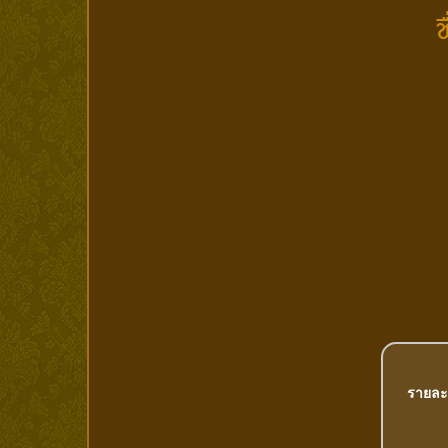
ช
รายละ