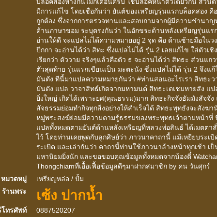
บล็อคสองห่างกันไม่กี่เดือนครับ ใช้บล็อคหน้าตัวเดียวกัน ส่วนด
มีการแก้ไข โดยเชื่อกันว่า ยันต์ของเหรียญรุ่นแรกบล็อคสอง คือยั
ถูกต้อง ซึ่งจากการตรวจทานและสอบถามจากผู้มีความชำนาญ
ด้านภาษาขอม ระบุตรงกันว่า ในอักขระด้านหลังเหรียญรุ่นแร
อ่านให้ดี จะแปลไม่ได้ความหมายอยู่ 2 จุด คือ ด้านซ้ายมือในวง
ปีกกา จะอ่านได้ว่า สิทะ ซึ่งแปลไม่ได้ รุ่น 2 เลยแก้ไข ใส่ตัวเชิง
เรียกว่า ตัววาย จริงๆแล้วคือตัว ธ จะอ่านได้ว่า สิทธะ ส่วนแถ
ตัวสุดท้าย รุ่นแรกเขียนเป็น มะตะนัง ซึ่งแปลไม่ได้ รุ่น 2 จึงแก
มันตัง ทีนี้มาแปลความหมายกันว่า #ท่านสอนอะไรเรา สิทธะ
มันตัง แปล วาจาสิทธ์เกิดจากมหามนต์ สิทธะเตเชมหายสัง แปล
ยิ่งใหญ่ เกิดได้เพราะยศ(คุณธรรม)มาก สิทธะกิจจังธัมมังสัจจัง แ
สัจธรรมย่อมทำกิจทุกสิ่งอย่างให้สำเร็จได้ สิทธะพุทธังจะสังฆา
หมู่พระสงฆ์ย่อมมีความตามรู้ธรรมของพระพุทธเจ้าตามหน้าที่ น
แปลทั้งหมดตามยันต์ด้านหลังเหรียญที่หลวงพ่อสินธ์ ได้เมตตาส
ไว้ โดยท่านเคยพูดกับลูกศิษย์ว่า ภาวนาคาถานี้ แม้เหยียบระเบิด
ระเบิด และเล่ากันว่า คาถานี้ท่านใช้ภาวนาล้างหน้าทุกเช้า เป
มหานิยมยิ่งนัก และขอขอบคุณข้อมูลทั้งหมดจากน้องตี๋ Watcha
Thongchiamที่เอื้อเฟื้อข้อมูลดีๆมาฝากสมาชิก by คน วันศุกร์
หมวดหมู่
เหรียญหล่อ / ปั้ม
เซ้ง ปากน้ำ
ร้านพระ
์โทรศัพท์
0887520207