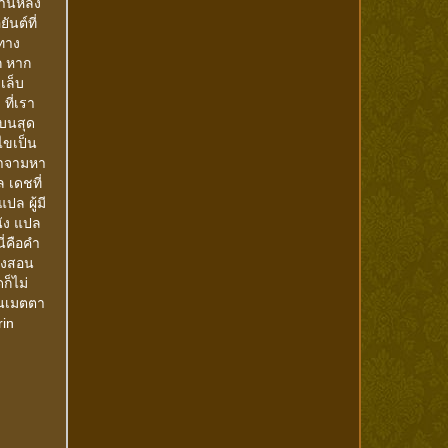
้านหลัง
นต์ที่
ทาง
ก หาก
เล็บ
 ที่เรา
วบนสุด
้ไขเป็น
วาจามหา
 เดชที่
ปล ผู้มี
นัง แปล
ี่คือคำ
ั่งสอน
ก็ไม่
็นเมตตา
rin