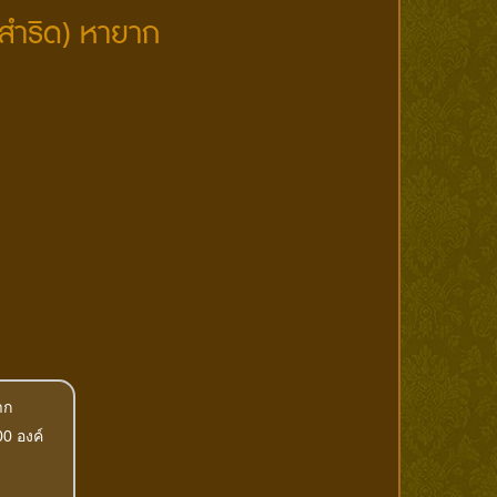
้อสำริด) หายาก
าก
0 องค์