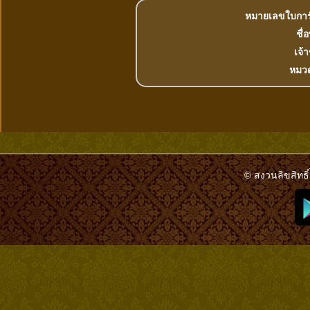
หมายเลขใบการ
ชื่
เจ้
หมวด
© สงวนลิขสิทธิ