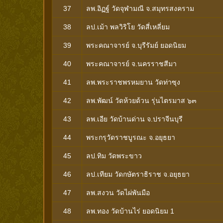
37
ลพ.อิฏฐ์ วัดจุฬามณี จ.สมุทรสงคราม
38
ลป.เม้า พลวิริโย วัดสี่เหลี่ยม
39
พระคณาจารย์ จ.บุรีรัมย์ ยอดนิยม
40
พระคณาจารย์ จ.นครราชสีมา
41
ลพ.พระราชพรหมยาน วัดท่าซุง
42
ลพ.พัฒน์ วัดห้วยด้วน รุ่นไตรมาส ๖๓
43
ลพ.เอีย วัดบ้านด่าน จ.ปราจีนบุรี
44
พระกรุวัดราชบูรณะ จ.อยุธยา
45
ลป.ทิม วัดพระขาว
46
ลป.เทียม วัดกษัตราธิราช จ.อยุธยา
47
ลพ.สงวน วัดไผ่พันมือ
48
ลพ.ทอง วัดบ้านไร่ ยอดนิยม 1