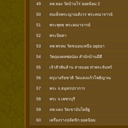
49
ลพ.ทอง วัดบ้านไร่ ยอดนิยม 2
50
สมเด็จพระญาณสังวร พระคณาจารย์
51
พระพุทธ พระคณาจารย์
52
พระปิดตา
53
ลพ.พรหม วัดขนอนเหนือ อยุธยา
54
วัตถุมงคลพ่อป่อง สำนักบ้านมีดี
55
เจ้าสัวพันล้าน สายบอย ท่าพระจันทร์
56
ครูบาอริยชาติ วัดแสงแก้วโพธิญาณ
57
พระ จ.สมุทรปราการ
58
พระ จ.เพชรบุรี
59
ลพ.แดง วัดเขาบันไดอิฐ
60
เครื่องรางปลัดขิก ยอดนิยม