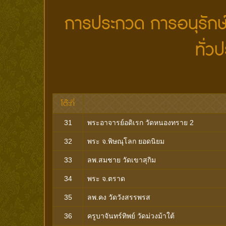
การประกวด การอนุรักษ์
ทั่ว
โต๊ะที่
31
พระอาจารย์อดิเรก วัดหนองทราย 2
32
พระ จ.พิษณุโลก ยอดนิยม
33
ลพ.สมชาย วัดเขาสุกิม
34
พระ จ.ตราด
35
ลพ.คง วัดวังสรรพรส
36
ครูบาจันทร์ทิพย์ วัดม่วงม้าใต้