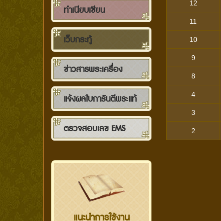
12
ทำเนียบเซียน
11
เว็บกระทู้
10
9
ข่าวสารพระเครื่อง
8
4
แจ้งผลใบการันตีพระแท้
3
ตรวจสอบเลข EMS
2
แนะนำการใช้งาน